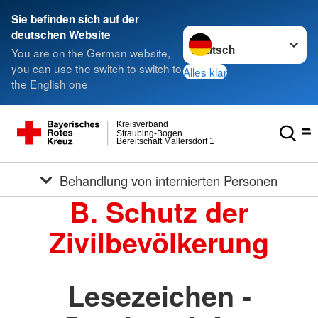
Sie befinden sich auf der
Sprache wechseln zu
deutschen Website
You are on the German website,
you can use the switch to switch to
Alles klar
the English one
Kreisverband
Straubing-Bogen
Bereitschaft Mallersdorf 1
Behandlung von internierten Personen
B. Schutz der
Zivilbevölkerung
Lesezeichen -