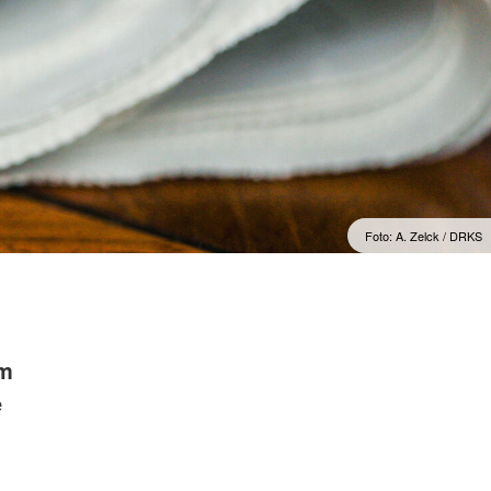
Foto: A. Zelck / DRKS
em
e