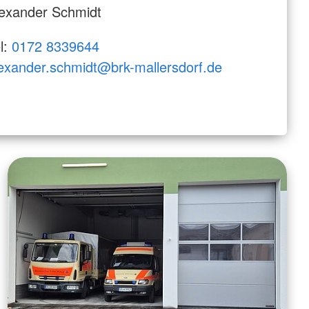
exander Schmidt
l:
0172 8339644
exander.schmidt@brk-mallersdorf.de