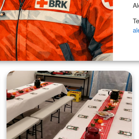
Al
Te
al