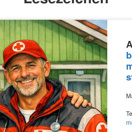
A
b
m
s
Ma
Te
ma