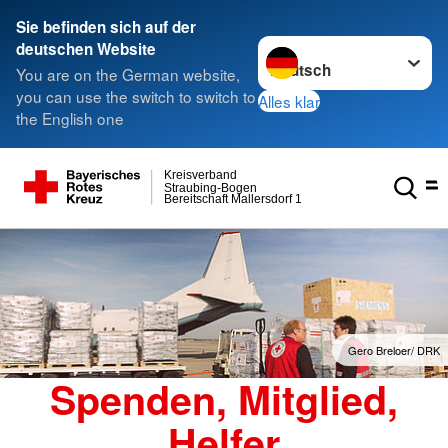
Sie befinden sich auf der
Sprache wechseln zu
deutschen Website
You are on the German website,
you can use the switch to switch to
Alles klar
the English one
Kreisverband
Straubing-Bogen
Bereitschaft Mallersdorf 1
Gero Breloer/ DRK
Spenden, Mitglied,
Helfer