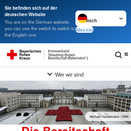
Sie befinden sich auf der
Sprache wechseln zu
deutschen Website
You are on the German website,
you can use the switch to switch to
Alles klar
the English one
Kreisverband
Straubing-Bogen
Bereitschaft Mallersdorf 1
Wer wir sind
Michael Handelmann / DRK
Die Bereitschaft