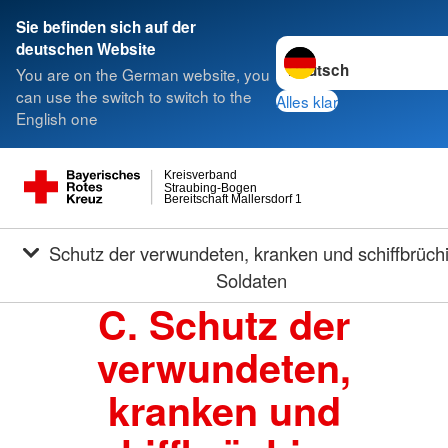
Sie befinden sich auf der
Sprache wechseln zu
deutschen Website
You are on the German website, you
can use the switch to switch to the
Alles klar
English one
Kreisverband
Straubing-Bogen
Bereitschaft Mallersdorf 1
Schutz der verwundeten, kranken und schiffbrüchigen
Soldaten
C. Schutz der
verwundeten,
kranken und