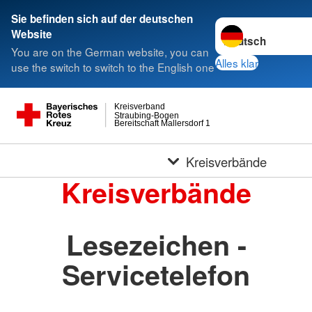
Sie befinden sich auf der deutschen
Sprache wechseln 
Website
You are on the German website, you can
Alles klar
use the switch to switch to the English one
Kreisverband
Straubing-Bogen
Bereitschaft Mallersdorf 1
Kreisverbände
Kreisverbände
Lesezeichen -
Servicetelefon