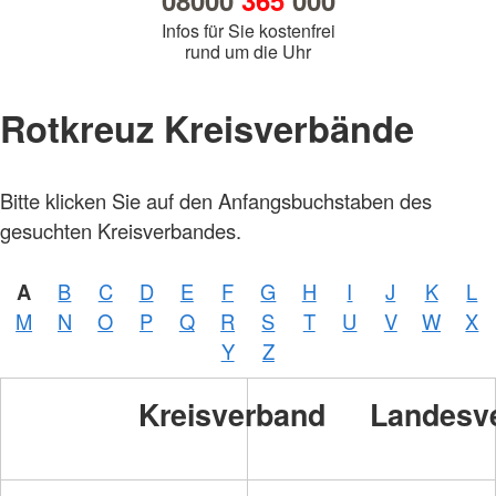
08000
365
000
Infos für Sie kostenfrei
rund um die Uhr
Rotkreuz Kreisverbände
Bitte klicken Sie auf den Anfangsbuchstaben des
gesuchten Kreisverbandes.
A
B
C
D
E
F
G
H
I
J
K
L
Foto:
M
N
O
P
Q
R
S
T
U
V
W
X
A.
Zelck
Y
Z
/
DRKS
Kreisverband
Landesv