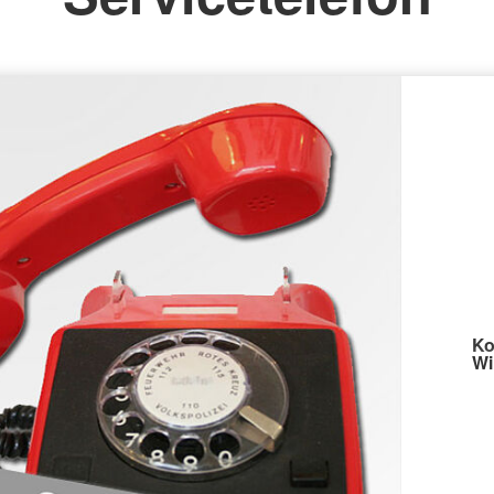
Ko
Wi