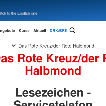
tch to the English one
ngebote
Kurse
Aktuell
DRK/BRK
Das Rote Kreuz/der Rote Halbmond
Das Rote Kreuz/der 
Halbmond
Lesezeichen -
Servicetelefon