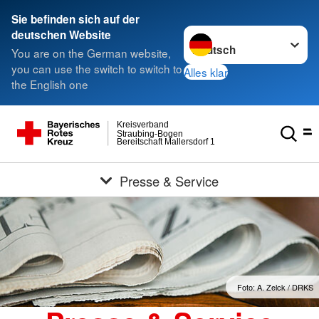
Sie befinden sich auf der
Sprache wechseln zu
deutschen Website
You are on the German website,
you can use the switch to switch to
Alles klar
the English one
Kreisverband
Straubing-Bogen
Bereitschaft Mallersdorf 1
Presse & Service
Foto: A. Zelck / DRKS