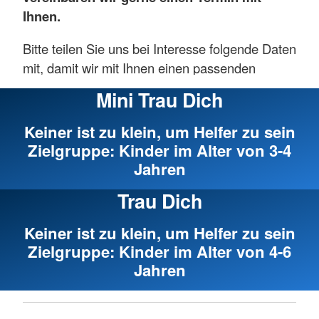
Ihnen.
Bitte teilen Sie uns bei Interesse folgende Daten
mit, damit wir mit Ihnen einen passenden
Termin vereinbaren können.
Mini Trau Dich
Einrichtung:
Keiner ist zu klein, um Helfer zu sein
Ansprechpartner/ Kontakt:
Zielgruppe: Kinder im Alter von 3-4
Alter und Anzahl der Teilnehmer:
Jahren
Trau Dich
Kontakt: alexander.schmidt@brk-mallersdorf.de
Keiner ist zu klein, um Helfer zu sein
Mehr anzeigen
Zielgruppe: Kinder im Alter von 4-6
Jahren