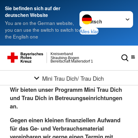
Sie befinden sich auf der
Sprache wechseln zu
deutschen Website
You are on the German website,
you can use the switch to switch to
Alles klar
the English one
Kreisverband
Straubing-Bogen
Bereitschaft Mallersdorf 1
Mini Trau Dich/ Trau Dich
Wir bieten unser Programm Mini Trau Dich
und Trau Dich in Betreuungseinrichtungen
an.
Gegen einen kleinen finanziellen Aufwand
für das Ge- und Verbrauchsmaterial
vereinbaren wir gerne einen Termin mit