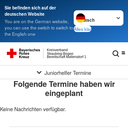
Sie befinden sich auf der
Sprache wechseln zu
deutschen Website
You are on the German website,
you can use the switch to switch to
Alles klar
the English one
Kreisverband
Straubing-Bogen
Bereitschaft Mallersdorf 1
Juniorhelfer Termine
Folgende Termine haben wir
eingeplant
Keine Nachrichten verfügbar.