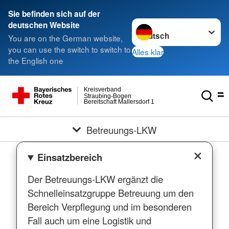
Sie befinden sich auf der
Sprache wechseln zu
deutschen Website
You are on the German website,
you can use the switch to switch to
Alles klar
the English one
Kreisverband
Straubing-Bogen
Bereitschaft Mallersdorf 1
Betreuungs-LKW
Einsatzbereich
Der Betreuungs-LKW ergänzt die
Schnelleinsatzgruppe Betreuung um den
Bereich Verpflegung und im besonderen
Fall auch um eine Logistik und