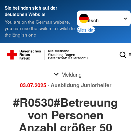
Sie befinden sich auf der
Sprache wechseln zu
deutschen Website
You are on the German website,
you can use the switch to switch to
Alles klar
the English one
Kreisverband
Straubing-Bogen
Bereitschaft Mallersdorf 1
Meldung
03.07.2025
· Ausbildung Juniorhelfer
#R0530#Betreuung
von Personen
Anzahl größer 50