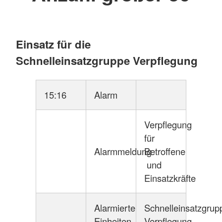
Einsatz für die
Schnelleinsatzgruppe Verpflegung
15:16
Alarm
Verpflegung
für
Alarmmeldung
Betroffene
und
Einsatzkräfte
Alarmierte
Schnelleinsatzgrup
Einheiten
Verpflegung