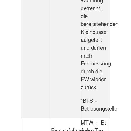
Wohnung
getrennt,
die
bereitstehenden
Kleinbusse
aufgeteilt
und dürfen
nach
Freimessung
durch die
FW wieder
zurück.
*BTS =
Betreuungstelle
MTW + Bt-
Einsatzfahrzeuge
Anh. (Typ