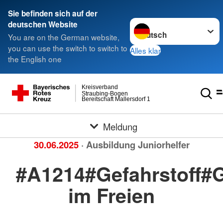
Sie befinden sich auf der
Sprache wechseln zu
deutschen Website
You are on the German website,
you can use the switch to switch to
Alles klar
the English one
Kreisverband
Straubing-Bogen
Bereitschaft Mallersdorf 1
Meldung
30.06.2025
· Ausbildung Juniorhelfer
#A1214#Gefahrstoff#G
im Freien