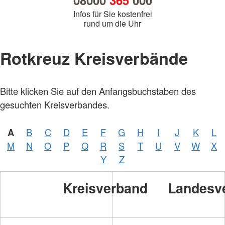
08000
365
000
Infos für Sie kostenfrei
rund um die Uhr
Rotkreuz Kreisverbände
Bitte klicken Sie auf den Anfangsbuchstaben des
gesuchten Kreisverbandes.
A
B
C
D
E
F
G
H
I
J
K
L
Foto:
M
N
O
P
Q
R
S
T
U
V
W
X
A.
Zelck
Y
Z
/
DRKS
Kreisverband
Landesv