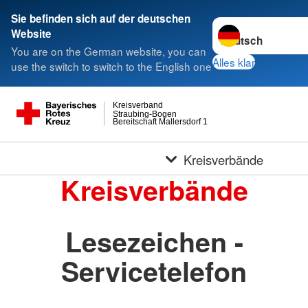
Sie befinden sich auf der deutschen
Sprache wechseln 
Website
You are on the German website, you can
Alles klar
use the switch to switch to the English one
Kreisverband
Straubing-Bogen
Bereitschaft Mallersdorf 1
Kreisverbände
Kreisverbände
Lesezeichen -
Servicetelefon