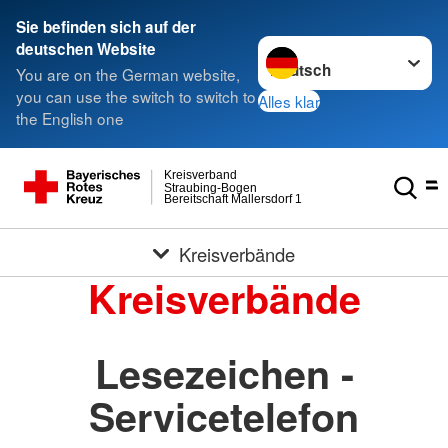
Sie befinden sich auf der
Sprache wechseln zu
deutschen Website
You are on the German website,
you can use the switch to switch to
Alles klar
the English one
Kreisverband
Straubing-Bogen
Bereitschaft Mallersdorf 1
Kreisverbände
Kreisverbände
Lesezeichen -
Servicetelefon